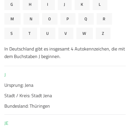
G
H
I
J
K
L
M
N
O
P
Q
R
S
T
U
V
W
Z
In Deutschland gibt es insgesamt 4 Autokennzeichen, die mit
dem Buchstaben J beginnen.
J
Ursprung:
Jena
Stadt / Kreis:
Stadt Jena
Bundesland:
Thüringen
JE