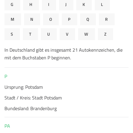
G
H
I
J
K
L
M
N
O
P
Q
R
S
T
U
V
W
Z
In Deutschland gibt es insgesamt 21 Autokennzeichen, die
mit dem Buchstaben P beginnen.
P
Ursprung:
Potsdam
Stadt / Kreis:
Stadt Potsdam
Bundesland:
Brandenburg
PA