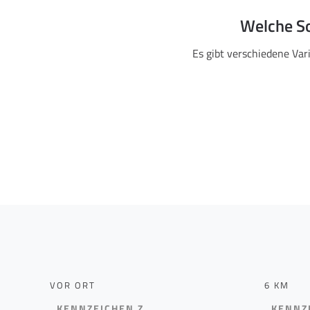
Welche So
Es gibt verschiedene Var
VOR ORT
6 KM
KENNZEICHEN Z
KENNZ