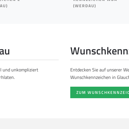
AU)
(WERDAU)
hau
Wunschkennz
ll und unkompliziert
Entdecken Sie auf unserer Web
rhlaten.
Wunschkennzeichen in Glauc
ZUM WUNSCHKENNZEI