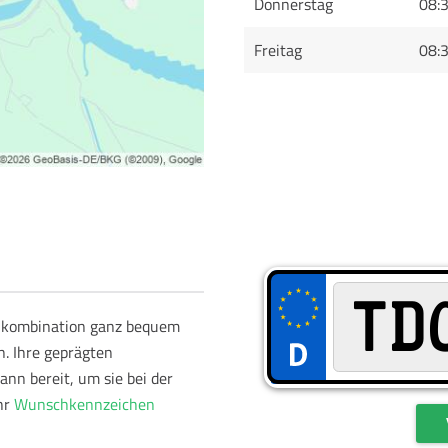
Donnerstag
08:3
Freitag
08:
schkombination ganz bequem
. Ihre geprägten
nn bereit, um sie bei der
hr
Wunschkennzeichen