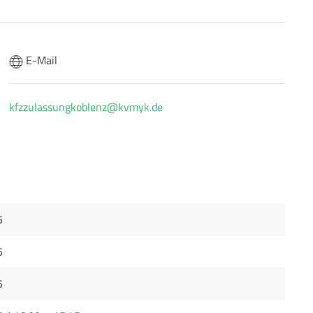
E-Mail
kfzzulassungkoblenz@kvmyk.de
5
5
5