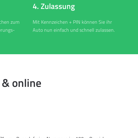
4. Zulassung
ichen zum
Mit Kennzeichen + PIN können Sie ihr
erungs-
Auto nun einfach und schnell zulassen.
 & online