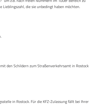
„?“ um z.B. nach freien Nummern im 100er Bereich zu
e Lieblingszahl, die sie unbedingt haben möchten.
.
e mit den Schildern zum Straßenverkehrsamt in Rostock
elle in Rostock. Für die KFZ-Zulassung fällt bei Ihrer