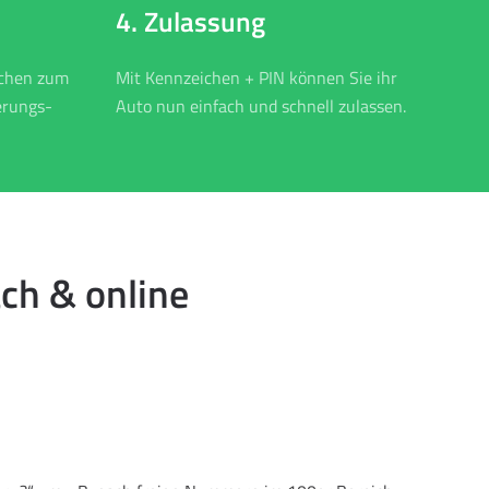
4. Zulassung
ichen zum
Mit Kennzeichen + PIN können Sie ihr
erungs-
Auto nun einfach und schnell zulassen.
ch & online