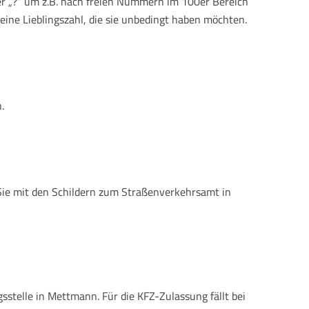
er „?“ um z.B. nach freien Nummern im 100er Bereich
eine Lieblingszahl, die sie unbedingt haben möchten.
.
Sie mit den Schildern zum Straßenverkehrsamt in
stelle in Mettmann. Für die KFZ-Zulassung fällt bei