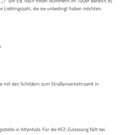
r „?“ um z.B. nach freien Nummern im 100er Bereich zu
e Lieblingszahl, die sie unbedingt haben möchten.
.
ie mit den Schildern zum Straßenverkehrsamt in
elle in Altenholz. Für die KFZ-Zulassung fällt bei