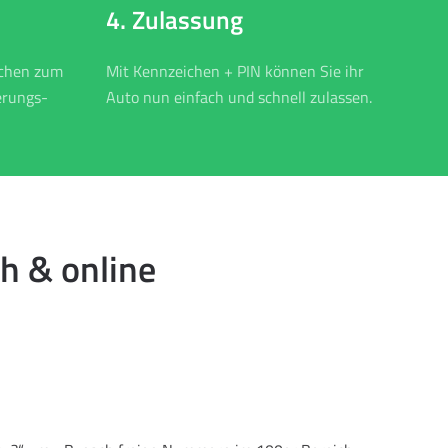
4. Zulassung
ichen zum
Mit Kennzeichen + PIN können Sie ihr
erungs-
Auto nun einfach und schnell zulassen.
h & online