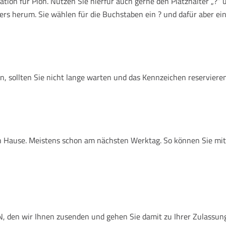
ion für Plön. Nutzen Sie hierfür auch gerne den Platzhalter „?“
ers herum. Sie wählen für die Buchstaben ein ? und dafür aber ein
, sollten Sie nicht lange warten und das Kennzeichen reservieren
ach Hause. Meistens schon am nächsten Werktag. So können Sie m
den wir Ihnen zusenden und gehen Sie damit zu Ihrer Zulassungsst