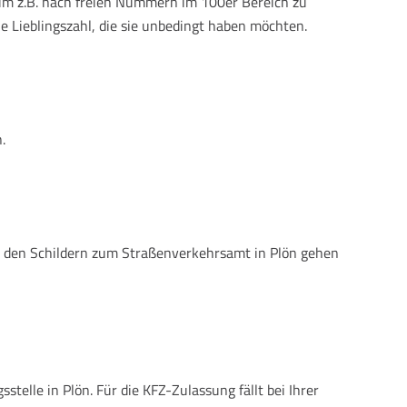
 um z.B. nach freien Nummern im 100er Bereich zu
e Lieblingszahl, die sie unbedingt haben möchten.
.
it den Schildern zum Straßenverkehrsamt in Plön gehen
elle in Plön. Für die KFZ-Zulassung fällt bei Ihrer