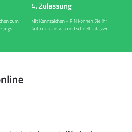
4. Zulassung
ichen zum
Mit Kennzeichen + PIN können Sie ihr
erungs-
Auto nun einfach und schnell zulassen.
nline