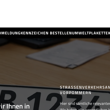
BMELDUNG
KENNZEICHEN BESTELLEN
UMWELTPLAKETTE
STRASSENVERKEHRSAMT
ORPOMMERN
Hier sind sämtliche relevanten
ir Ihnen in
Wir haben alle wesentlichen I