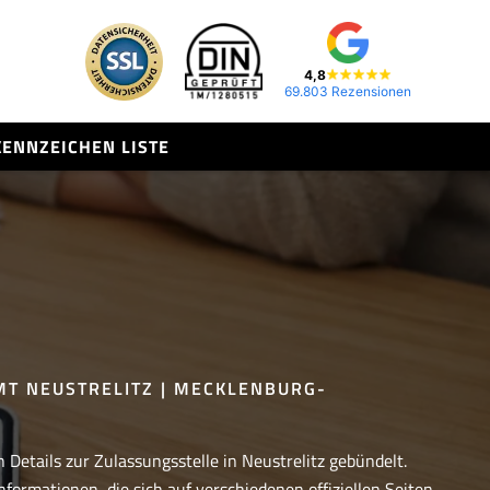
4,8
69.803 Rezensionen
KENNZEICHEN LISTE
 NEUSTRELITZ | MECKLENBURG-V
 Details zur Zulassungsstelle in Neustrelitz gebündelt.
nformationen, die sich auf verschiedenen offiziellen Seiten