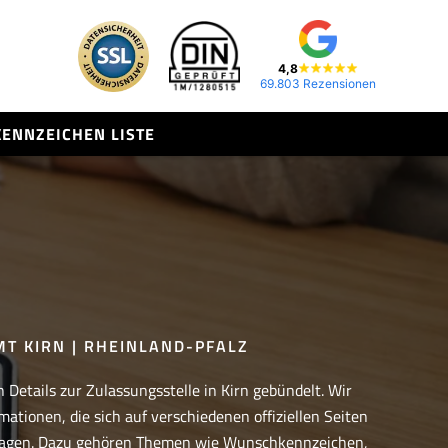
4,8
69.803 Rezensionen
KENNZEICHEN LISTE
T KIRN | RHEINLAND-PFALZ
 Details zur Zulassungsstelle in Kirn gebündelt. Wir
mationen, die sich auf verschiedenen offiziellen Seiten
ragen. Dazu gehören Themen wie Wunschkennzeichen,