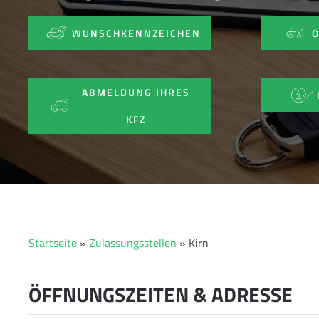
WUNSCHKENNZEICHEN
ABMELDUNG IHRES
KFZ
Startseite
»
Zulassungsstellen
»
Kirn
ÖFFNUNGSZEITEN & ADRESSE