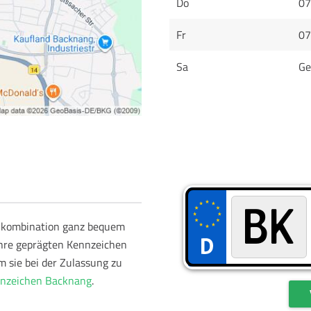
Do
07
Fr
07
Sa
Ge
schkombination ganz bequem
Ihre geprägten Kennzeichen
m sie bei der Zulassung zu
nzeichen Backnang
.