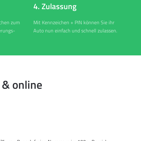
4. Zulassung
ichen zum
Mit Kennzeichen + PIN können Sie ihr
erungs-
Auto nun einfach und schnell zulassen.
 & online