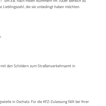
 „?“ um z.B. nach freien Nummern im 100er Bereich zu
e Lieblingszahl, die sie unbedingt haben möchten.
.
e mit den Schildern zum Straßenverkehrsamt in
elle in Oschatz. Für die KFZ-Zulassung fällt bei Ihrer