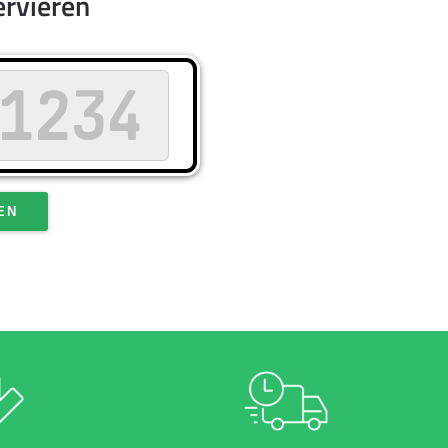
ervieren
EN