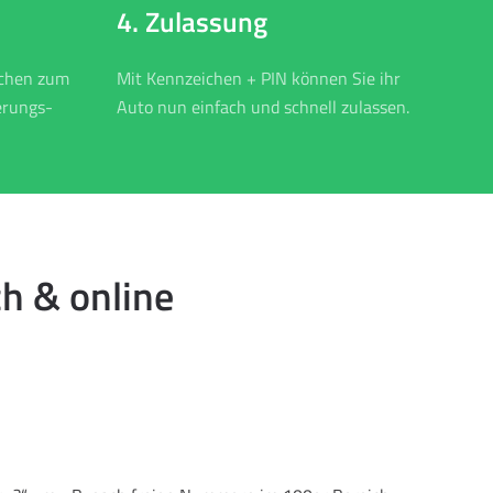
4. Zulassung
ichen zum
Mit Kennzeichen + PIN können Sie ihr
erungs-
Auto nun einfach und schnell zulassen.
h & online