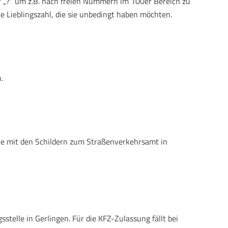
r „?“ um z.B. nach freien Nummern im 100er Bereich zu
e Lieblingszahl, die sie unbedingt haben möchten.
.
ie mit den Schildern zum Straßenverkehrsamt in
telle in Gerlingen. Für die KFZ-Zulassung fällt bei