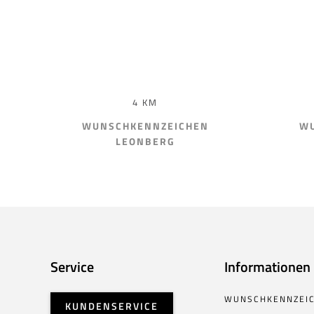
4 KM
WUNSCHKENNZEICHEN
WU
LEONBERG
Service
Informationen
WUNSCHKENNZEI
KUNDENSERVICE