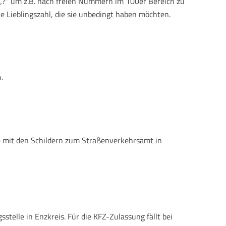
 „?“ um z.B. nach freien Nummern im 100er Bereich zu
e Lieblingszahl, die sie unbedingt haben möchten.
.
e mit den Schildern zum Straßenverkehrsamt in
elle in Enzkreis. Für die KFZ-Zulassung fällt bei