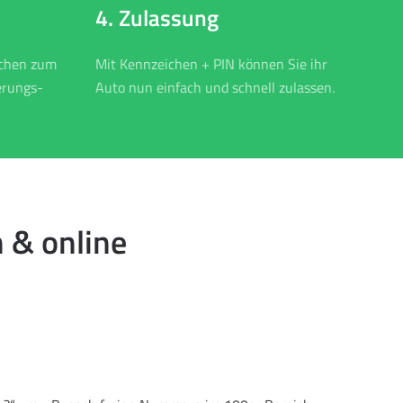
4. Zulassung
ichen zum
Mit Kennzeichen + PIN können Sie ihr
erungs-
Auto nun einfach und schnell zulassen.
 & online