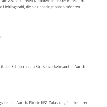
?“ um z.B. nach freien Nummern im 100er Bereich zu
e Lieblingszahl, die sie unbedingt haben möchten.
.
mit den Schildern zum Straßenverkehrsamt in Aurich
elle in Aurich. Für die KFZ-Zulassung fällt bei Ihrer