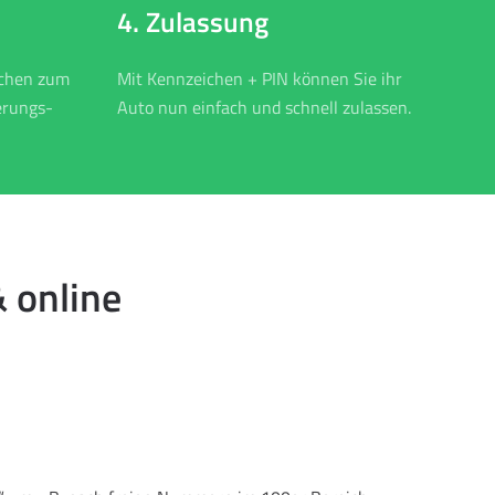
4. Zulassung
ichen zum
Mit Kennzeichen + PIN können Sie ihr
erungs-
Auto nun einfach und schnell zulassen.
 online