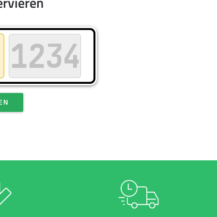
ervieren
EN