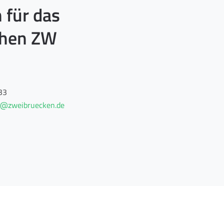
 für das
chen ZW
33
ng@zweibruecken.de