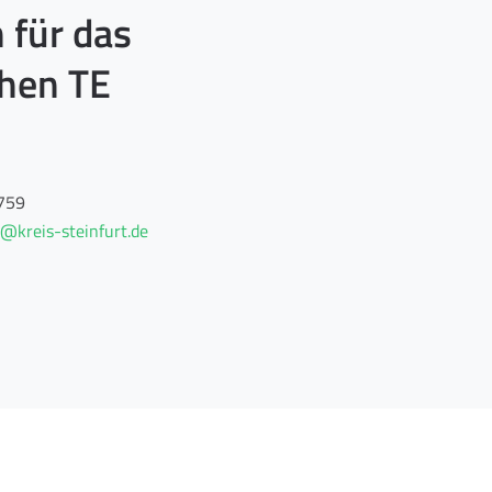
 für das
hen TE
759
g@kreis-steinfurt.de