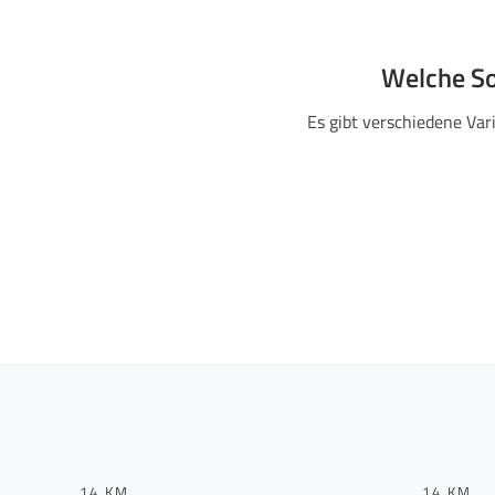
Welche So
Es gibt verschiedene Var
14 KM
14 KM