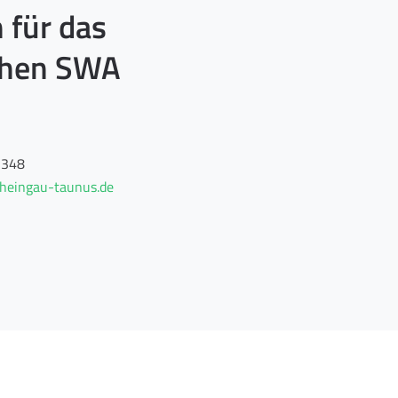
 für das
chen SWA
-348
heingau-taunus.de