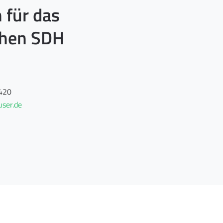
 für das
chen SDH
420
ser.de