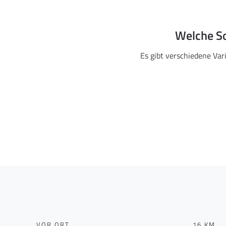
Welche So
Es gibt verschiedene Var
VOR ORT
16 KM