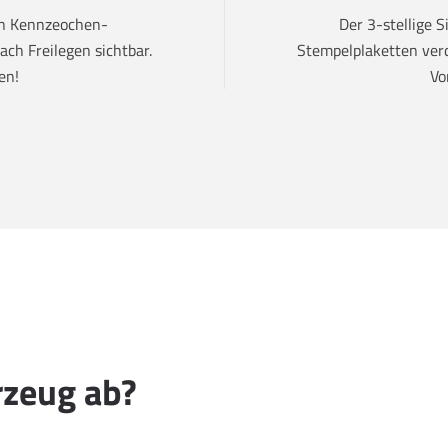
den Kennzeochen-
Der 3-stellige 
ch Freilegen sichtbar.
Stempelplaketten verd
en!
Vo
rzeug ab?