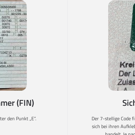
mer (FIN)
Sic
er den Punkt „E“.
Der 7-stellige Code 
sich bei ihren Aufkl
handelt. Je na