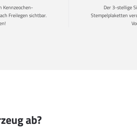
den Kennzeochen-
Der 3-stellige 
ch Freilegen sichtbar.
Stempelplaketten verd
en!
Vo
rzeug ab?