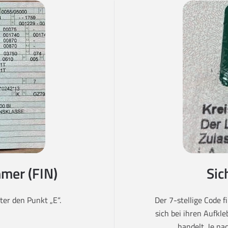
mer (FIN)
Sic
er den Punkt „E“.
Der 7-stellige Code 
sich bei ihren Aufkl
handelt. Je na