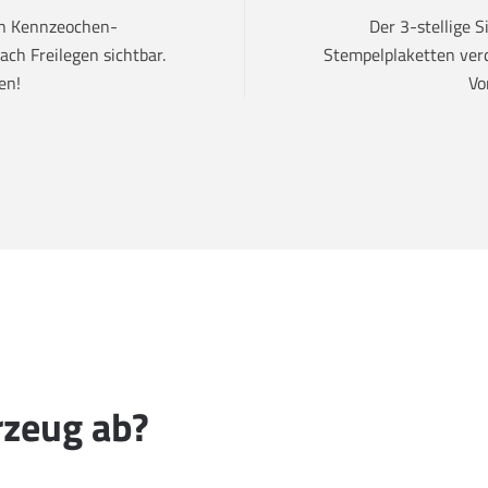
den Kennzeochen-
Der 3-stellige 
ch Freilegen sichtbar.
Stempelplaketten verd
en!
Vo
rzeug ab?