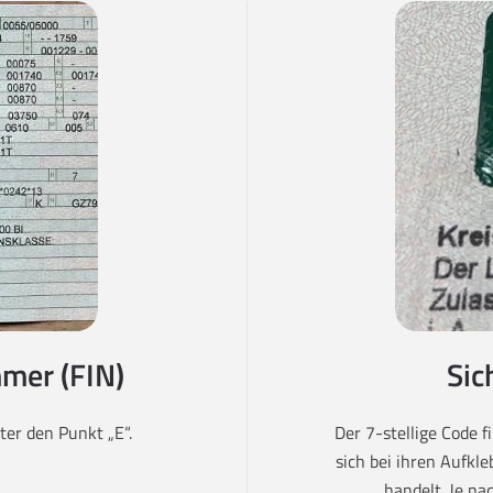
mer (FIN)
Sic
er den Punkt „E“.
Der 7-stellige Code 
sich bei ihren Aufkl
handelt. Je na