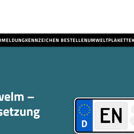
BMELDUNG
KENNZEICHEN BESTELLEN
UMWELTPLAKETTE
welm –
­setzung