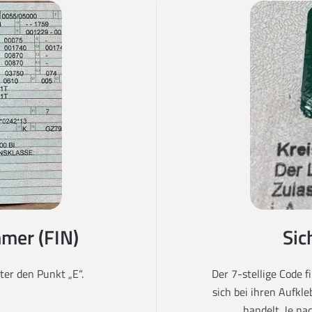
mer (FIN)
Sic
er den Punkt „E“.
Der 7-stellige Code 
sich bei ihren Aufkl
handelt. Je na