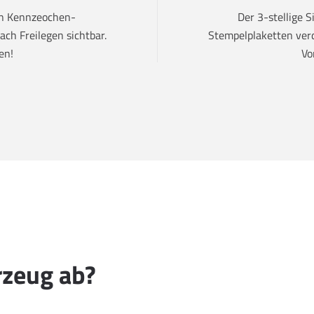
den Kennzeochen-
Der 3-stellige 
ch Freilegen sichtbar.
Stempelplaketten verd
en!
Vo
rzeug ab?