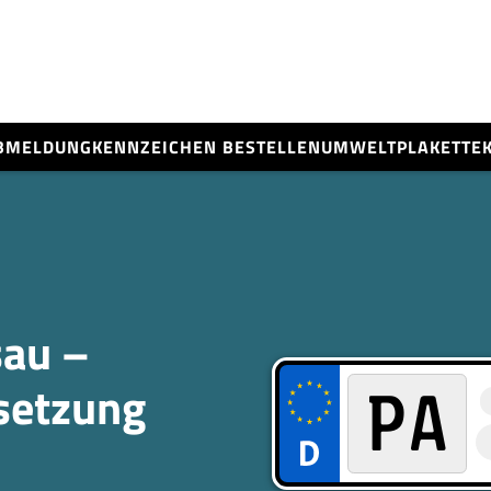
BMELDUNG
KENNZEICHEN BESTELLEN
UMWELTPLAKETTE
au –
­setzung