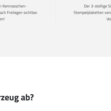
den Kennzeochen-
Der 3-stellige 
ch Freilegen sichtbar.
Stempelplaketten verd
en!
Vo
rzeug ab?