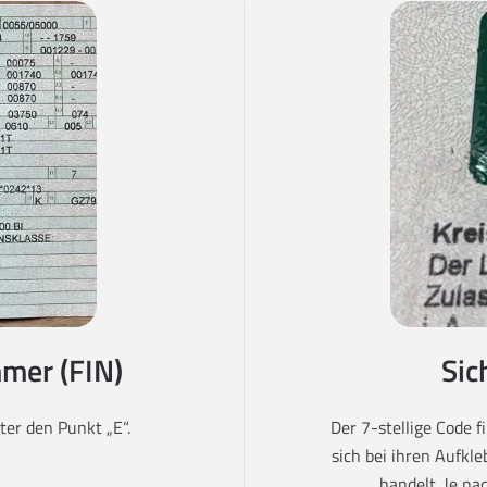
mer (FIN)
Sic
er den Punkt „E“.
Der 7-stellige Code 
sich bei ihren Aufkl
handelt. Je na