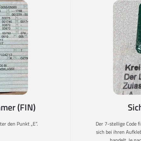
mer (FIN)
Sic
er den Punkt „E“.
Der 7-stellige Code 
sich bei ihren Aufkl
handelt. Je na