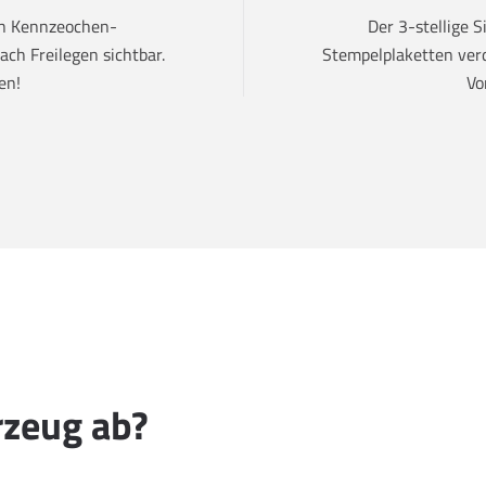
den Kennzeochen-
Der 3-stellige 
ch Freilegen sichtbar.
Stempelplaketten verd
en!
Vo
rzeug ab?