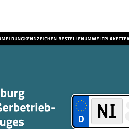
BMELDUNG
KENNZEICHEN BESTELLEN
UMWELTPLAKETTE
nburg
ßerbetrieb­
euges