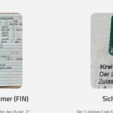
mer (FIN)
Sic
er den Punkt „E“.
Der 7-stellige Code 