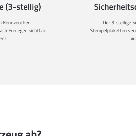
 (3-stellig)
Sicherheits
den Kennzeochen-
Der 3-stellige 
ch Freilegen sichtbar.
Stempelplaketten verd
en!
Vo
rzeug ab?