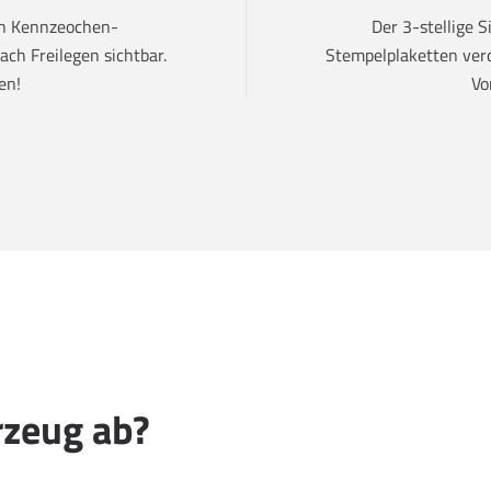
den Kennzeochen-
Der 3-stellige 
ch Freilegen sichtbar.
Stempelplaketten verd
en!
Vo
rzeug ab?