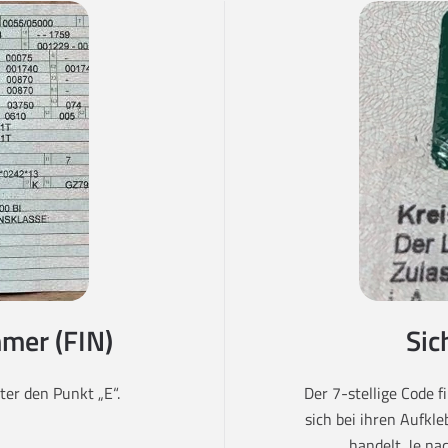
mer (FIN)
Sic
er den Punkt „E“.
Der 7-stellige Code 
sich bei ihren Aufkl
handelt. Je na