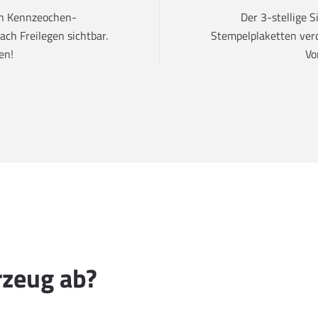
den Kennzeochen-
Der 3-stellige 
ch Freilegen sichtbar.
Stempelplaketten verd
en!
Vo
rzeug ab?