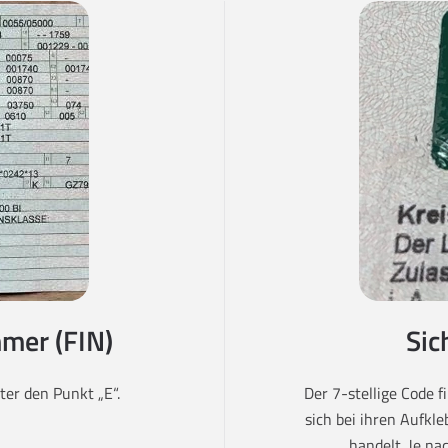
mer (FIN)
Sic
er den Punkt „E“.
Der 7-stellige Code 
sich bei ihren Aufkl
handelt. Je na